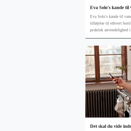
Eva Solo's kande til 
Eva Solo's kande til vand er et elegant og funktionelt
tilføjelse til ethvert bo
praktisk anvendelighed i 
en perfekt løsning for d
Det skal du vide ind