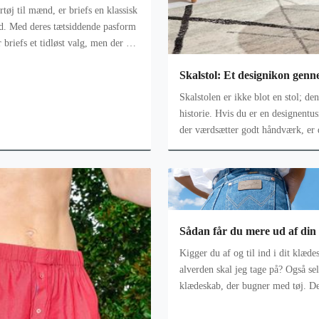
tøj til mænd, er briefs en klassisk
d. Med deres tætsiddende pasform
briefs et tidløst valg, men der er
Skalstol: Et designikon genn
Skalstolen er ikke blot en stol; de
historie. Hvis du er en designentus
der værdsætter godt håndværk, er 
den tidløse appel, som
Sådan får du mere ud af din
Kigger du af og til ind i dit klæd
alverden skal jeg tage på? Også se
klædeskab, der bugner med tøj. Det
men det kræver en gennemgående