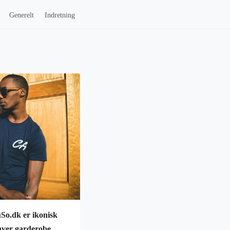
Generelt
Indretning
uSo.dk er ikonisk
nhver garderobe