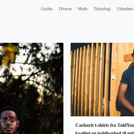
Guides
Diverse
Mode
Teknologi
Udendørs
Carhartt t-shirts fra ToldYo
kvalitet og holdbarhed til e