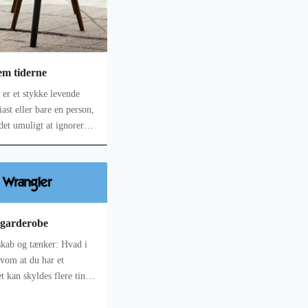
em tiderne
n er et stykke levende
iast eller bare en person,
det umuligt at ignorere
 garderobe
eskab og tænker: Hvad i
lvom at du har et
 kan skyldes flere ting,