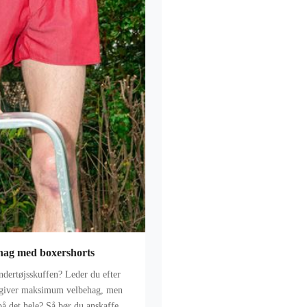
hag med boxershorts
ndertøjsskuffen? Leder du efter
 giver maksimum velbehag, men
på det hele? Så bør du anskaffe dig