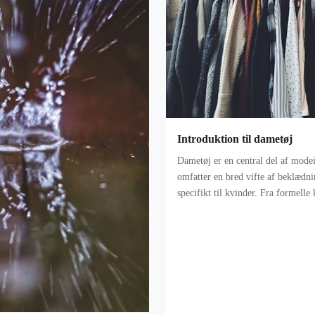
Introduktion til dametøj
Dametøj er en central del af modei
omfatter en bred vifte af beklædn
specifikt til kvinder. Fra formelle 
t-shirts, spiller dametøj en