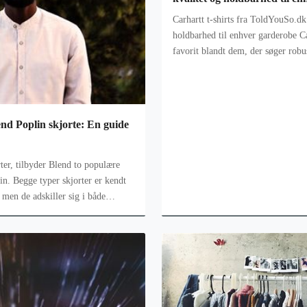
Carhartt t-shirts fra ToldYouSo.dk 
holdbarhed til enhver garderobe Carhartt t-shirts er en fast
favorit blandt dem, der søger robu
på kompromis. Disse
nd Poplin skjorte: En guide
ter, tilbyder Blend to populære
in. Begge typer skjorter er kendt
, men de adskiller sig i både
enne g