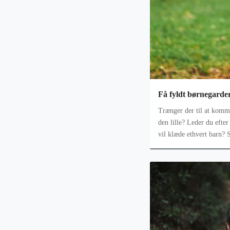
Få fyldt børnegarde
Trænger der til at komme
den lille? Leder du efte
vil klæde ethvert barn? 
fra Mini a ture. Mini a 