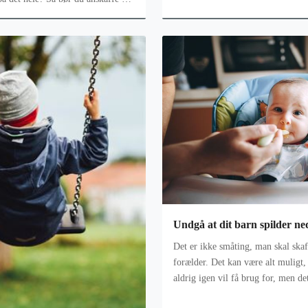
rts. De fleste m
Undgå at dit barn spilder ned
Det er ikke småting, man skal skaf
forælder. Det kan være alt muligt
aldrig igen vil få brug for, men de
hyggelige stunder, der konstant s