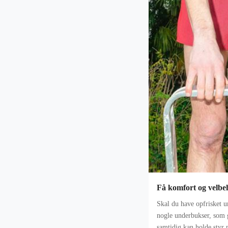
Få komfort og velbe
Skal du have opfrisket u
nogle underbukser, som
samtidig kan holde styr 