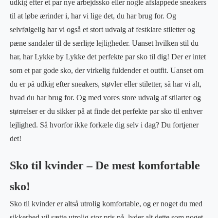
udkig efter et par nye arbejdssko eller nogle afslappede sneakers
til at løbe ærinder i, har vi lige det, du har brug for. Og
selvfølgelig har vi også et stort udvalg af festklare stiletter og
pæne sandaler til de særlige lejligheder. Uanset hvilken stil du
har, har Lykke by Lykke det perfekte par sko til dig! Der er intet
som et par gode sko, der virkelig fuldender et outfit. Uanset om
du er på udkig efter sneakers, støvler eller stiletter, så har vi alt,
hvad du har brug for. Og med vores store udvalg af stilarter og
størrelser er du sikker på at finde det perfekte par sko til enhver
lejlighed. Så hvorfor ikke forkæle dig selv i dag? Du fortjener
det!
Sko til kvinder – De mest komfortable
sko!
Sko til kvinder er altså utrolig komfortable, og er noget du med
sikkerhed vil sætte utrolig stor pris på. lyder alt dette som noget