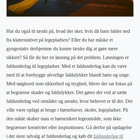
Har du også tit tænkt på, hvad der sker, hvis dit barn falder ned
fra klatrestativet på legepladsen? Eller du har måske et
gyngestativ derhjemme du kunne tænke dig at gøre mere
sikkert? Så får du her en løsning på det problem. Løsningen er
faldunderlag til legepladser. Med et faldunderlag kan du være
med til at forebygge alvorlige faldulykker blandt børn og unge.
Med nøgleord som sikkerhed og tryghed, bliver der sat fokus på
at begrænse skader og faldulykker. Det gøres der ved at sætte
faldunderlag ved områder og arealer, hvor behovet er til det. Det
ville være oplagt at bruge i børnehaver, skoler, legepladser. På
den måde skaber man et børnesikret legeområde, som ikke
begrænser kreativitet eller inspirationen. Gå derfor på opdagelse
i det store udvalg af faldunderlag og køb dit
faldunderlag til