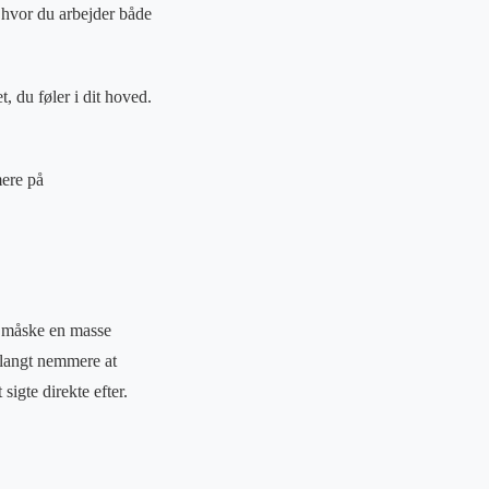
, hvor du arbejder både
 du føler i dit hoved.
mere på
ar måske en masse
t langt nemmere at
igte direkte efter.