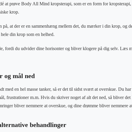
n idé at prøve Body All Mind kropsterapi, som er en form for kropsterapi
iske krop.
 på, at der er en sammenhæng mellem det, du mærker i din krop, og det,
 hele din krop som en helhed.
, fordi du udvider dine horisonter og bliver klogere på dig selv. Læs 
er og mål ned
dt med en hel masse tanker, så er det til sidst svært at overskue. Du h
, frustrationer m.m. Hvis du skriver noget af alt det ned, så bliver de
inger bliver nemmere at overskue, og dine drømme bliver nemmere at s
alternative behandlinger