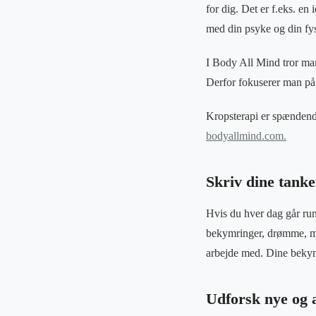
for dig. Det er f.eks. e
med din psyke og din fys
I Body All Mind tror man
Derfor fokuserer man på
Kropsterapi er spændende
bodyallmind.com.
Skriv dine tank
Hvis du hver dag går run
bekymringer, drømme, mål
arbejde med. Dine bekymr
Udforsk nye og 