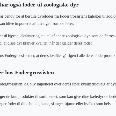
har også foder til zoologiske dyr
r behov for at bestille dyrefoder fra Fodergrossistens kategori til zool
kan blive imponeret af udvalget, som de fører.
 til bjørne, elefanter og et utal af andre zoologiske dyr, som de færre
d, at disse dyr kræver kvalitet, når det gælder deres foder.
s Fodergrossisten er, at deres kvalitet går igen i alle deres foderprodukt
er hos Fodergrossisten
dergrossisten, og bliv imponeret over deres store kvalitetsudvalg af dyre
er de kun produkter til sortimentet, som kan give dine kæledyr de beds
øger foder til dine hunde, katte, slanger, bjørne eller hvilket som helst 