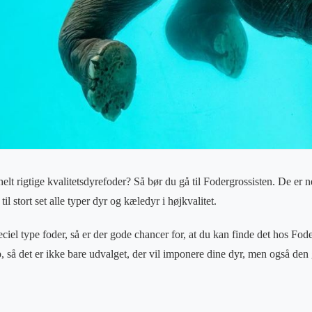
helt rigtige kvalitetsdyrefoder? Så bør du gå til Fodergrossisten. De er ne
il stort set alle typer dyr og kæledyr i højkvalitet.
eciel type foder, så er der gode chancer for, at du kan finde det hos Fo
top, så det er ikke bare udvalget, der vil imponere dine dyr, men også d