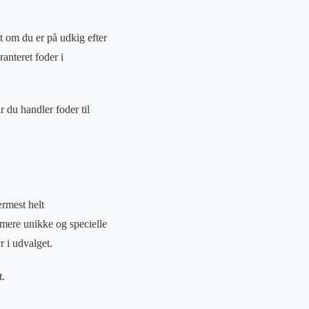
et om du er på udkig efter
ranteret foder i
r du handler foder til
ærmest helt
mere unikke og specielle
r i udvalget.
t.