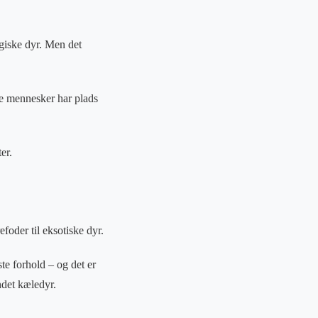
ogiske dyr. Men det
ste mennesker har plads
er.
foder til eksotiske dyr.
te forhold – og det er
andet kæledyr.