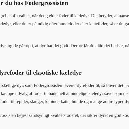
år du hos Fodergrossisten
rebet af kvalitet, når det gælder foder til kæledyr. Det betyder, at uans
ledyr, eller du er på udkig efter hundefoder eller kattefoder, så er du ga
yr, og de går op i, at dyr har det godt. Derfor får du altid det bedste, nå
yrefoder til eksotiske kæledyr
skellige dyr, som Fodergrossisten leverer dyrefoder til, så bliver det n
kæmpe udvalg af foder til både helt almindelige kæledyr såvel som de 
foder til reptiler, slanger, kaniner, katte, hunde og mange andre typer dy
ossisten højest sandsynligt kvalitetsfoderet, der sikrer dyret en god kos