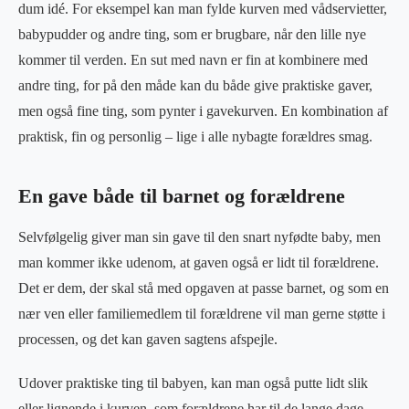
dum idé. For eksempel kan man fylde kurven med vådservietter,
babypudder og andre ting, som er brugbare, når den lille nye
kommer til verden. En sut med navn er fin at kombinere med
andre ting, for på den måde kan du både give praktiske gaver,
men også fine ting, som pynter i gavekurven. En kombination af
praktisk, fin og personlig – lige i alle nybagte forældres smag.
En gave både til barnet og forældrene
Selvfølgelig giver man sin gave til den snart nyfødte baby, men
man kommer ikke udenom, at gaven også er lidt til forældrene.
Det er dem, der skal stå med opgaven at passe barnet, og som en
nær ven eller familiemedlem til forældrene vil man gerne støtte i
processen, og det kan gaven sagtens afspejle.
Udover praktiske ting til babyen, kan man også putte lidt slik
eller lignende i kurven, som forældrene har til de lange dage.