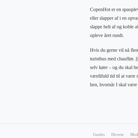
CopenHot er en spaopleve
eller slapper af i en opv
slappe helt af og koble 
opleve året rundt.
Hvis du gerne vil nå fler
turistbus med chauffør.
R
selv køre – og du skal he
værdifuld tid til at vær
hen, hvornår I skal vær
Guides
Diverse
Mod