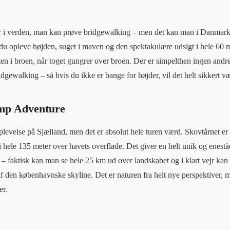
 i verden, man kan prøve bridgewalking – men det kan man i Danmark. D
du opleve højden, suget i maven og den spektakulære udsigt i hele 60 
n i broen, når toget gungrer over broen. Der er simpelthen ingen andre
ewalking – så hvis du ikke er bange for højder, vil det helt sikkert vær
amp Adventure
plevelse på Sjælland, men det er absolut hele turen værd. Skovtårnet er
 i hele 135 meter over havets overflade. Det giver en helt unik og enest
– faktisk kan man se hele 25 km ud over landskabet og i klart vejr kan 
 den københavnske skyline. Det er naturen fra helt nye perspektiver, me
er.