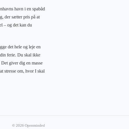
benhavns havn i en spabåd
, der sætter pris på at
el – og det kan du
gge det hele og leje en
in ferie. Du skal ikke
k. Det giver dig en masse
t stresse om, hvor I skal
© 2026 Openminded