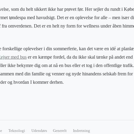
lse, som du helt sikkert ikke har prøvet før. Her sejler du rundt i Kø
armet tøndespa med havudsigt. Det er en oplevelse for alle – men især dig
af fra omverdenen. Det er en helt ny form for wellness under åben himm
e forskellige oplevelser i din sommerferie, kan det være en idé at planlæ
ejser med bus
er en kæmpe fordel, da du ikke skal tænke på andet end d
ller ikke bekymre dig om at nå en bus eller et tog i den offentlige trafi
e sammen med din familie og venner og nyde hinandens selskab frem for a
e der og hvordan I kommer derhen.
e
Teknologi
Udendørs
Generelt
Indretning