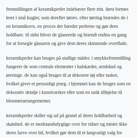
fremstillingen af keramikperler indebærer flere trin. først formes
leret i små kugler, som derefter tørres. efter tørring brændes de i
en keramikovn, en proces der hærder perlerne og gør dem
holdbare. til sidst bliver de glaserede og brændt endnu en gang
for at forsegle glasuren og give dem deres skinnende overflade.
keramikperler kan bruges på utallige måder. i smykkefremstilling
fungerer de som centrale elementer i halskæder, armbånd og
øreringe. de kan også bruges til at dekorere tøj eller tasker,
hvilket giver et personligt præg. i hjemmet kan de bruges som en
dekorativ detalje i kunstværker eller som en unik tilføjelse til
blomsterarrangementer.
keramikperler skiller sig ud på grund af deres holdbarhed og
skønhed. de er modstandsdygtige over for ridser og mister ikke
deres farve over tid, hvilket gør dem til et langvarigt valg for