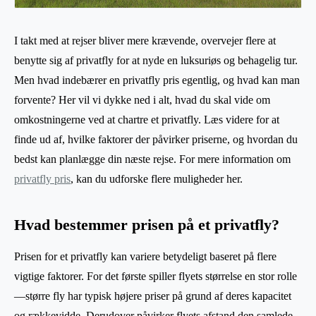
I takt med at rejser bliver mere krævende, overvejer flere at
benytte sig af privatfly for at nyde en luksuriøs og behagelig tur.
Men hvad indebærer en privatfly pris egentlig, og hvad kan man
forvente? Her vil vi dykke ned i alt, hvad du skal vide om
omkostningerne ved at chartre et privatfly. Læs videre for at
finde ud af, hvilke faktorer der påvirker priserne, og hvordan du
bedst kan planlægge din næste rejse. For mere information om
privatfly pris
, kan du udforske flere muligheder her.
Hvad bestemmer prisen på et privatfly?
Prisen for et privatfly kan variere betydeligt baseret på flere
vigtige faktorer. For det første spiller flyets størrelse en stor rolle
—større fly har typisk højere priser på grund af deres kapacitet
og rækkevidde. Derudover påvirker flyets afstand den samlede