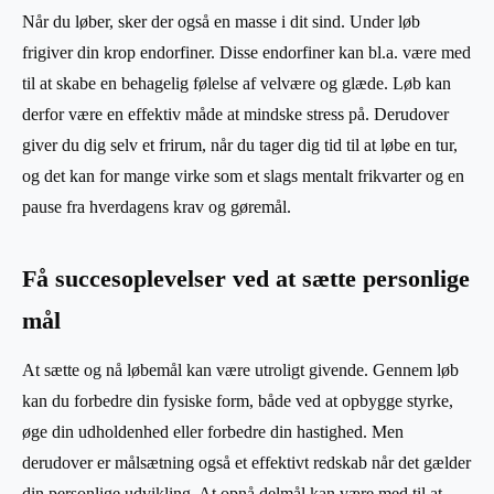
Når du løber, sker der også en masse i dit sind. Under løb
frigiver din krop endorfiner. Disse endorfiner kan bl.a. være med
til at skabe en behagelig følelse af velvære og glæde. Løb kan
derfor være en effektiv måde at mindske stress på. Derudover
giver du dig selv et frirum, når du tager dig tid til at løbe en tur,
og det kan for mange virke som et slags mentalt frikvarter og en
pause fra hverdagens krav og gøremål.
Få succesoplevelser ved at sætte personlige
mål
At sætte og nå løbemål kan være utroligt givende. Gennem løb
kan du forbedre din fysiske form, både ved at opbygge styrke,
øge din udholdenhed eller forbedre din hastighed. Men
derudover er målsætning også et effektivt redskab når det gælder
din personlige udvikling. At opnå delmål kan være med til at