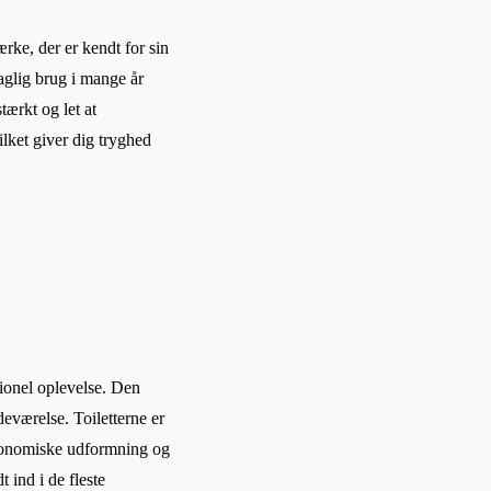
ærke, der er kendt for sin
daglig brug i mange år
tærkt og let at
ilket giver dig tryghed
tionel oplevelse. Den
deværelse. Toiletterne er
ergonomiske udformning og
 ind i de fleste