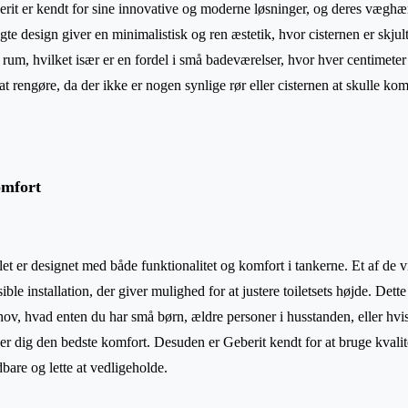
erit er kendt for sine innovative og moderne løsninger, og deres væghæng
e design giver en minimalistisk og ren æstetik, hvor cisternen er skju
t rum, hvilket især er en fordel i små badeværelser, hvor hver centimete
 at rengøre, da der ikke er nogen synlige rør eller cisternen at skulle kom
omfort
et er designet med både funktionalitet og komfort i tankerne. Et af de v
sible installation, der giver mulighed for at justere toiletsets højde. Dette 
 behov, hvad enten du har små børn, ældre personer i husstanden, eller hv
r dig den bedste komfort. Desuden er Geberit kendt for at bruge kvalitet
dbare og lette at vedligeholde.