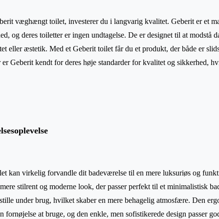
berit væghængt toilet, investerer du i langvarig kvalitet. Geberit er et m
d, og deres toiletter er ingen undtagelse. De er designet til at modstå 
et eller æstetik. Med et Geberit toilet får du et produkt, der både er slids
r Geberit kendt for deres høje standarder for kvalitet og sikkerhed, hv
sesoplevelse
et kan virkelig forvandle dit badeværelse til en mere luksuriøs og funk
t mere stilrent og moderne look, der passer perfekt til et minimalistisk ba
e stille under brug, hvilket skaber en mere behagelig atmosfære. Den 
en fornøjelse at bruge, og den enkle, men sofistikerede design passer godt