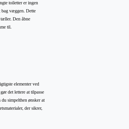
te toiletter er ingen
lt bag væggen. Dette
r tæller. Den åbne
me til.
igtigste elementer ved
gør det lettere at tilpasse
is du simpelthen ønsker at
smaterialer, der sikrer,