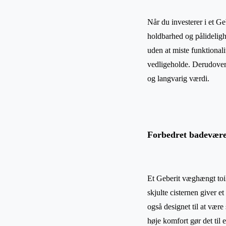
Når du investerer i et Ge
holdbarhed og pålidelighe
uden at miste funktionalit
vedligeholde. Derudover e
og langvarig værdi.
Forbedret badeværel
Et Geberit væghængt toil
skjulte cisternen giver e
også designet til at vær
høje komfort gør det til 